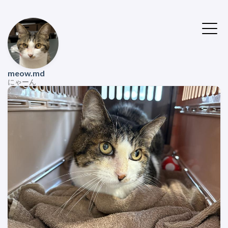
meow.md
にゃーん