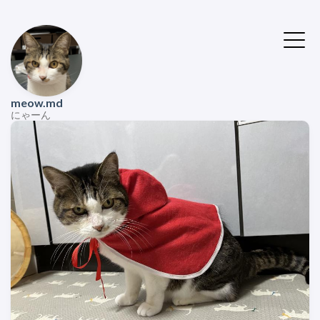
meow.md
にゃーん