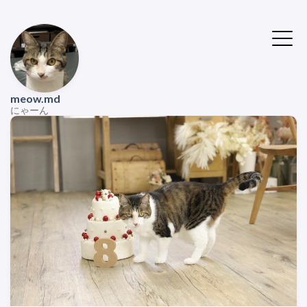
meow.md
にゃーん