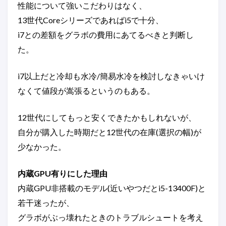
性能について強いこだわりはなく、
13世代Coreシリーズであればi5で十分、
i7との差額をグラボの費用にあてるべきと判断し
た。
i7以上だと冷却も水冷/簡易水冷を検討しなきゃいけ
なくて値段が嵩張るというのもある。
12世代にしてもっと安くできたかもしれないが、
自分が購入した時期だと12世代の在庫(選択の幅)が
少なかった。
内蔵GPU有りにした理由
内蔵GPU非搭載のモデル(近いやつだとi5-13400F)と
若干迷ったが、
グラボがぶっ壊れたときのトラブルシュートを考え