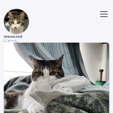
meow.md
にゃーん