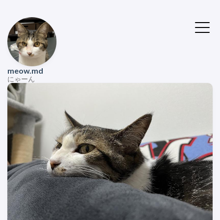
meow.md
にゃーん