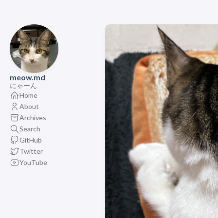
meow.md
にゃーん
Home
About
Archives
Search
GitHub
Twitter
YouTube