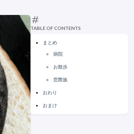
TABLE OF CONTENTS
まとめ
病院
お散歩
窓際族
おわり
おまけ