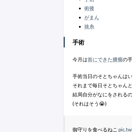
術後
がまん
抜糸
手術
今月は
首にできた腫瘤
の
手術当日のそとちゃんは
それまで毎日そとちゃんと
結局自分がなにをされる
(それはそう😭)
御守りを食べるねこ
pic.t