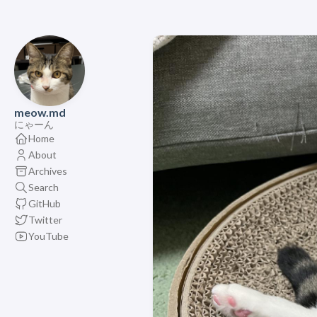
meow.md
にゃーん
Home
About
Archives
Search
GitHub
Twitter
YouTube