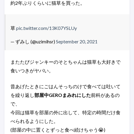
約2年ぶりくらいに猫草を買った。
草
pic.twitter.com/13K07YSLUy
— ずみし (@uzimihsr)
September 20, 2021
またたびジャンキーのそとちゃんは猫草も大好きで
食いつきがヤバい。
昔あげたときにごはんそっちのけで食べては吐いて
を繰り返し
部屋中GEROまみれにした
前科があるの
で、
今回は猫草を部屋の外に出して、特定の時間だけ食
べられるようにした。
(部屋の中に置くとずっと食べ続けちゃう😭)