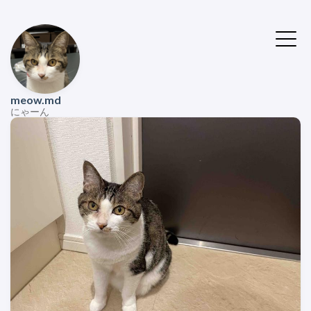
meow.md
にゃーん