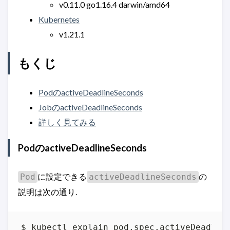
v0.11.0 go1.16.4 darwin/amd64
Kubernetes
v1.21.1
もくじ
PodのactiveDeadlineSeconds
JobのactiveDeadlineSeconds
詳しく見てみる
PodのactiveDeadlineSeconds
に設定できる
の
Pod
activeDeadlineSeconds
説明は次の通り.