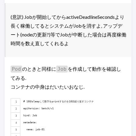
(意訳) Jobが開始してからactiveDeadlineSecondsより
長く稼働してるとシステムがJobを消すよ, アップデ
ート(nodeの更新?)等でJobが中断した場合は再度稼働
時間を数え直してくれるよ
のときと同様に
を作成して動作を確認し
Pod
Job
てみる.
コンテナの中身はだいたいおなじ.
# 10秒sleepして数字をprintするのを10回繰り返すコンテナ
apiVersion: batch/v1
kind: Job
metadata:
  name: job-01