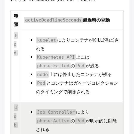
種
超過時の挙動
activeDeadlineSeconds
類
P
によりコンテナがKILL(停止)さ
kubelet
o
れる
d
上には
Kubernetes API
の
が残る
phase:Failed
Pod
上には停止したコンテナが残る
node
とコンテナはガベージコレクション
Pod
のタイミングで削除される
J
により
Job Controller
o
の
が明示的に削除
phase:Active
Pod
b
される