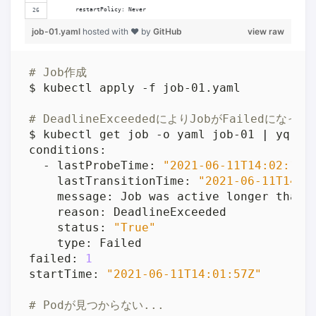
      restartPolicy: Never
job-01.yaml
hosted with ❤ by
GitHub
view raw
# Job作成
# DeadlineExceededによりJobがFailedになっ
$ kubectl get job -o yaml job-01 
|
 yq -C
  - lastProbeTime: 
"2021-06-11T14:02:17Z
    lastTransitionTime: 
"2021-06-11T14:0
    status: 
"True"
failed: 
1
startTime: 
"2021-06-11T14:01:57Z"
# Podが見つからない...