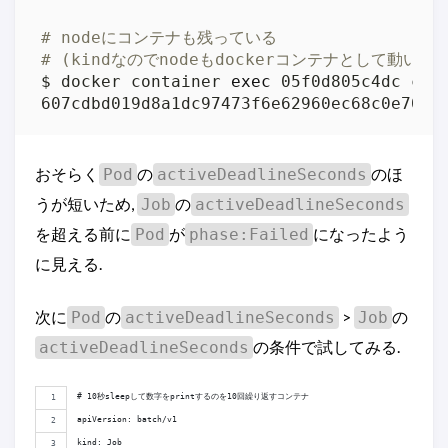
# nodeにコンテナも残っている
# (kindなのでnodeもdockerコンテナとして動いて
$ docker container 
exec
 05f0d805c4dc ctr
607cdbd019d8a1dc97473f6e62960ec68c0e7057
おそらく
の
のほ
Pod
activeDeadlineSeconds
うが短いため,
の
Job
activeDeadlineSeconds
を超える前に
が
になったよう
Pod
phase:Failed
に見える.
次に
の
>
の
Pod
activeDeadlineSeconds
Job
の条件で試してみる.
activeDeadlineSeconds
# 10秒sleepして数字をprintするのを10回繰り返すコンテナ
apiVersion: batch/v1
kind: Job