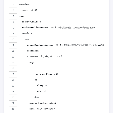
metadata:
  name: job-03
spec:
  backoffLimit: 0
  activeDeadlineSeconds: 20 # 20秒以上稼働しているとPodが消される?
  template:
    spec:
      activeDeadlineSeconds: 40 # 40秒以上稼働しているとコンテナがKILLされる
      containers:
      - command: ["/bin/sh", "-c"]
        args: 
          - |
            for i in $(seq 1 10)
            do
              sleep 10
              echo $i
            done
        image: busybox:latest
        name: main-container