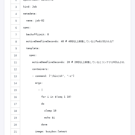
kind: Job
metadata:
  name: job-02
spec:
  backoffLimit: 0
  activeDeadlineSeconds: 40 # 40秒以上稼働しているとPodが消される?
  template:
    spec:
      activeDeadlineSeconds: 20 # 20秒以上稼働しているとコンテナがKILLされる
      containers:
      - command: ["/bin/sh", "-c"]
        args: 
          - |
            for i in $(seq 1 10)
            do
              sleep 10
              echo $i
            done
        image: busybox:latest