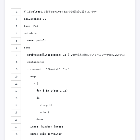
# 10秒sleepして数字をprintするのを10回繰り返すコンテナ
apiVersion: v1
kind: Pod
metadata:
  name: pod-01
spec:
  activeDeadlineSeconds: 20 # 20秒以上稼働しているとコンテナがKILLされる
  containers:
  - command: ["/bin/sh", "-c"]
    args:
      - |
        for i in $(seq 1 10)
        do
          sleep 10
          echo $i
        done
    image: busybox:latest
    name: main-container