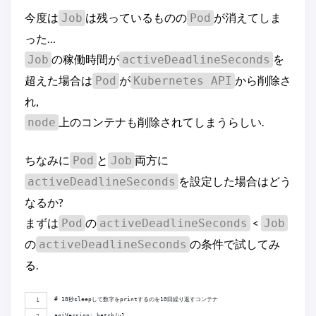
今度は
は残っているものの
が消えてしま
Job
Pod
った…
の稼働時間が
を
Job
activeDeadlineSeconds
超えた場合は
が
から削除さ
Pod
Kubernetes API
れ,
上のコンテナも削除されてしまうらしい.
node
ちなみに
と
両方に
Pod
Job
を設定した場合はどう
activeDeadlineSeconds
なるか?
まずは
の
<
Pod
activeDeadlineSeconds
Job
の
の条件で試してみ
activeDeadlineSeconds
る.
# 10秒sleepして数字をprintするのを10回繰り返すコンテナ
apiVersion: batch/v1