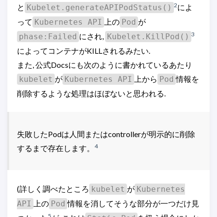
2
と
によ
Kubelet.generateAPIPodStatus()
って
上の
が
Kubernetes API
Pod
3
にされ,
phase:Failed
Kubelet.KillPod()
によってコンテナがKILLされるみたい.
また, 公式Docsにも次のように書かれているあたり
が
上から
情報を
kubelet
Kubernetes API
Pod
削除するような処理はほぼないと思われる.
失敗したPodは人間またはcontrollerが明示的に削除
4
するまで存在します。
(詳しく調べたところ
が
kubelet
Kubernetes
上の
情報を消してそうな部分が一つだけ見
API
Pod
5