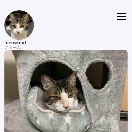
meow.md
にゃーん