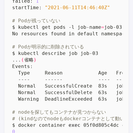
failed: 
1
startTime: 
"2021-06-11T14:46:40Z"
# Podが残っていない
$ kubectl get pods -l job-name
=
# Podが明示的に削除されている
...
(
省略
)
# nodeを探してもコンテナが見つからない
# (kindなのでnodeもdockerコンテナとして動いて
$ docker container 
exec
 05f0d805c4dc ctr
0