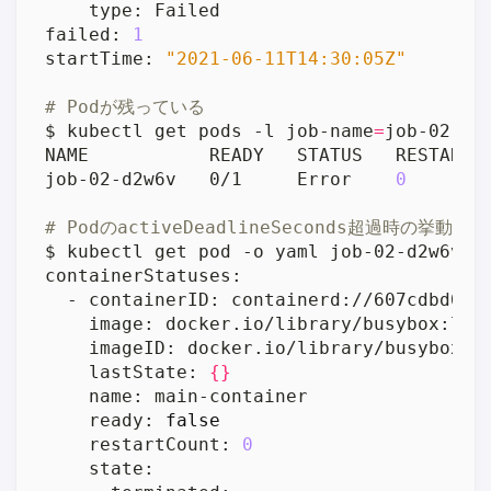
failed: 
1
startTime: 
"2021-06-11T14:30:05Z"
# Podが残っている
$ kubectl get pods -l job-name
=
job-02-d2w6v   0/1     Error    
0
# PodのactiveDeadlineSeconds超過時の挙動を
$ kubectl get pod -o yaml job-02-d2w6v 
|
    lastState: 
{}
    ready: 
false
    restartCount: 
0