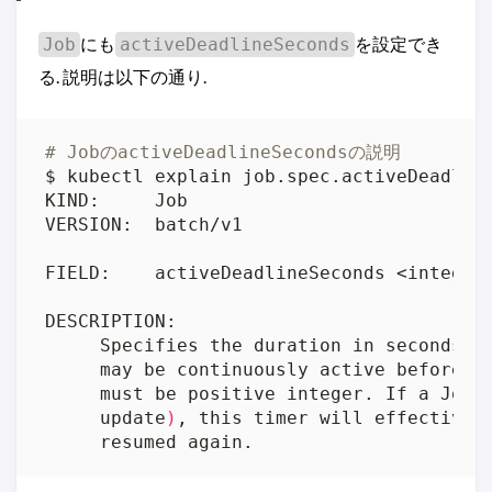
にも
を設定でき
Job
activeDeadlineSeconds
る. 説明は以下の通り.
# JobのactiveDeadlineSecondsの説明
     may be continuously active before t
     must be positive integer. If a Job 
     update
)
     resumed again.