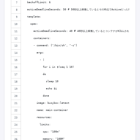
  backoffLimit: 6
  activeDeadlineSeconds: 50 # 50秒以上稼働しているとその時点でActiveだったPodが消
  template:
    spec:
      activeDeadlineSeconds: 40 # 40秒以上稼働しているとコンテナがKILLされる
      containers:
      - command: ["/bin/sh", "-c"]
        args: 
          - |
            for i in $(seq 1 10)
            do
              sleep 10
              echo $i
            done
        image: busybox:latest
        name: main-container
        resources:
          limits:
            cpu: "100m"
            memory: "100M"