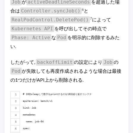
が
を超過した場
Job
activeDeadlineSeconds
6
合は
と
Controller.syncJob()
7
によって
RealPodControl.DeletePod()
を呼び出してその時点で
Kubernetes API
な
を明示的に削除するみた
Phase: Active
Pod
い.
したがって,
の設定により
の
backoffLimit
Job
が失敗しても再度作成されるような場合は最後
Pod
の1つだけがAPI上から削除される.
# 10秒sleepして数字をprintするのを10回繰り返すコンテナ
apiVersion: batch/v1
kind: Job
metadata:
  name: job-04
spec: