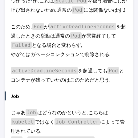
つかった
が, これは
を扱う場合にしか
Static Pod
呼び出されないため, 通常の
には関係ないはず.)
Pod
このため,
が
を超
Pod
activeDeadlineSeconds
過したときの挙動は通常の
が異常終了して
Pod
となる場合と変わらず,
Failed
やがてはガベージコレクションで削除される.
を超過しても
と
activeDeadlineSeconds
Pod
コンテナが残っていたのはこのためだと思う.
Job
じゃあ
はどうなのかというと, こちらは
Job
ではなく
によって管
kubelet
Job Controller
理されている.