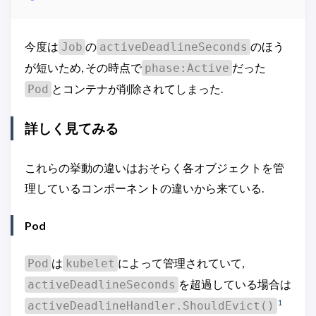
今度は
の
のほう
Job
activeDeadlineSeconds
が短いため, その時点で
だった
phase:Active
とコンテナが削除されてしまった.
Pod
詳しく見てみる
これらの挙動の違いはおそらく各オブジェクトを管
理しているコンポーネントの違いから来ている.
Pod
は
によって管理されていて,
Pod
kubelet
を超過している場合は
activeDeadlineSeconds
1
activeDeadlineHandler.ShouldEvict()