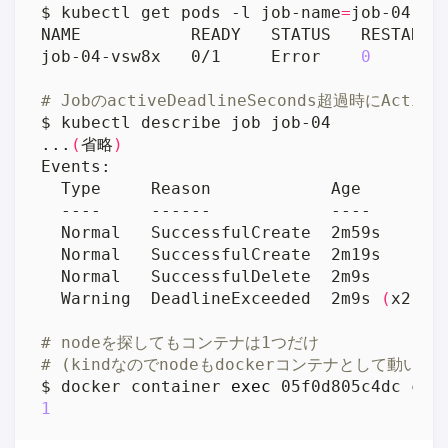
$ kubectl get pods -l job-name
=
job-04-vsw8x   0/1     Error    
0
# JobのactiveDeadlineSeconds超過時にAct
...
(
省略
)
  Warning  DeadlineExceeded  2m9s 
(
x2 ov
# nodeを探してもコンテナは1つだけ
# (kindなのでnodeもdockerコンテナとして動いて
$ docker container 
exec
 05f0d805c4dc ctr
1