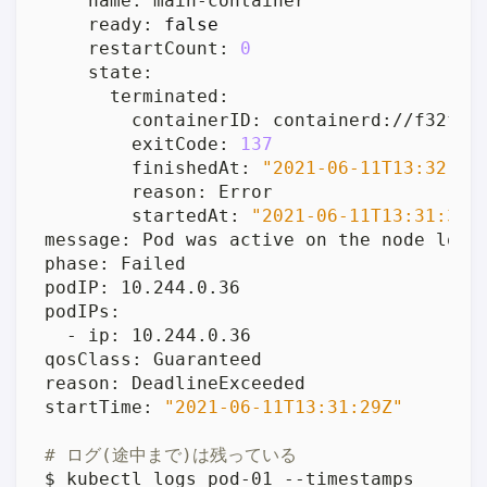
    ready: 
false
    restartCount: 
0
        exitCode: 
137
        finishedAt: 
"2021-06-11T13:32:19
        startedAt: 
"2021-06-11T13:31:31Z
startTime: 
"2021-06-11T13:31:29Z"
# ログ(途中まで)は残っている