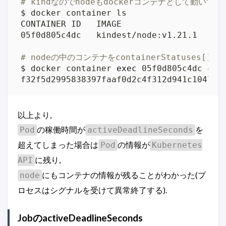
# kindなのでnodeもdockerコンテナとして動いてい
05f0d805c4dc   kindest/node:v1.21.1   
"/
# nodeの中のコンテナをcontainerStatuses
$ docker container 
exec
 05f0d805c4dc ctr
f32f5d2995838397faaf0d2c4f312d941c104700
以上より,
の稼働時間が
を
Pod
activeDeadlineSeconds
超えてしまった場合は
の情報が
Pod
Kubernetes
に残り,
API
にもコンテナの情報が残ることがわかった(プ
node
ロセスはシグナルを受けて異常終了する).
JobのactiveDeadlineSeconds