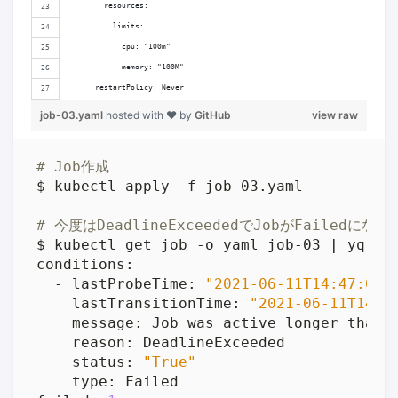
        resources:
          limits:
            cpu: "100m"
            memory: "100M"
      restartPolicy: Never
job-03.yaml
hosted with ❤ by
GitHub
view raw
# Job作成
# 今度はDeadlineExceededでJobがFailedにな
$ kubectl get job -o yaml job-03 
|
 yq -C
  - lastProbeTime: 
"2021-06-11T14:47:00Z
    lastTransitionTime: 
"2021-06-11T14:4
    status: 
"True"