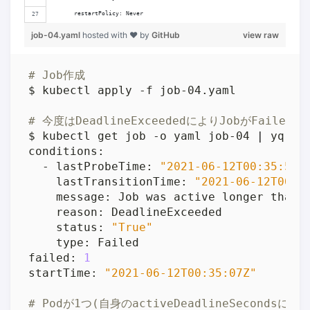
      restartPolicy: Never
job-04.yaml
hosted with ❤ by
GitHub
view raw
# Job作成
# 今度はDeadlineExceededによりJobがFailed
$ kubectl get job -o yaml job-04 
|
 yq -C
  - lastProbeTime: 
"2021-06-12T00:35:57Z
    lastTransitionTime: 
"2021-06-12T00:3
    status: 
"True"
failed: 
1
startTime: 
"2021-06-12T00:35:07Z"
# Podが1つ(自身のactiveDeadlineSeconds