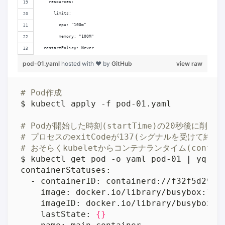
    resources:
      limits:
        cpu: "100m"
        memory: "100M"
  restartPolicy: Never
pod-01.yaml
hosted with ❤ by
GitHub
view raw
# Pod作成
# Podが開始した時刻(startTime)の20秒後に削除されている
# プロセスのexitCodeが137(シグナルを受けて終了
# おそらくkubeletからコンテナランタイム(contai
$ kubectl get pod -o yaml pod-01 
|
 yq -C
    lastState: 
{}