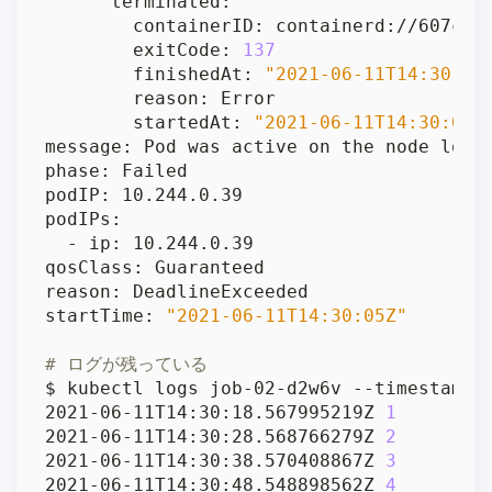
        exitCode: 
137
        finishedAt: 
"2021-06-11T14:30:55
        startedAt: 
"2021-06-11T14:30:08Z
startTime: 
"2021-06-11T14:30:05Z"
# ログが残っている
2021-06-11T14:30:18.567995219Z 
1
2021-06-11T14:30:28.568766279Z 
2
2021-06-11T14:30:38.570408867Z 
3
2021-06-11T14:30:48.548898562Z 
4