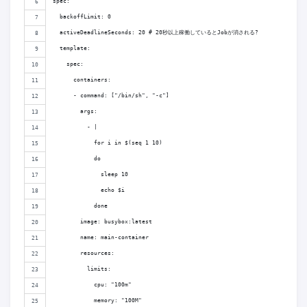
spec:
  backoffLimit: 0
  activeDeadlineSeconds: 20 # 20秒以上稼働しているとJobが消される?
  template:
    spec:
      containers:
      - command: ["/bin/sh", "-c"]
        args: 
          - |
            for i in $(seq 1 10)
            do
              sleep 10
              echo $i
            done
        image: busybox:latest
        name: main-container
        resources:
          limits:
            cpu: "100m"
            memory: "100M"