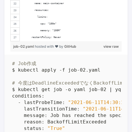
        name: main-container
        resources:
          limits:
            cpu: "100m"
            memory: "100M"
      restartPolicy: Never
job-02.yaml
hosted with ❤ by
GitHub
view raw
# Job作成
# 今度はDeadlineExceededでなくBackoffLimi
$ kubectl get job -o yaml job-02 
|
 yq -C
  - lastProbeTime: 
"2021-06-11T14:30:25Z
    lastTransitionTime: 
"2021-06-11T14:3
    status: 
"True"