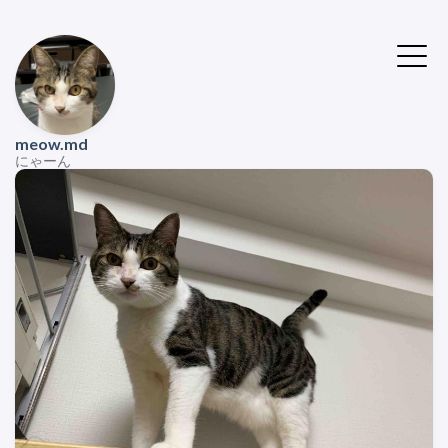
meow.md
にゃーん