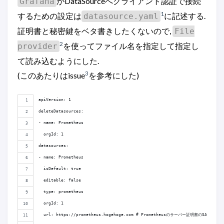
がDataSourceへクライアント認証で接続
Grafana
1
するための設定は
に記述する.
datasource.yaml
証明書と秘密鍵をベタ書きしたくないので,
File
2
を使ってファイル名を指定して指定し
provider
て読み込むようにした.
3
(このあたりはissue
を参考にした)
apiVersion: 1
deleteDatasources:
- name: Prometheus
  orgId: 1
datasources:
- name: Prometheus
  isDefault: true
  editable: false
  type: prometheus
  orgId: 1
  url: https://prometheus.hogehoge.com # Prometheusのサーバー証明書のSANs