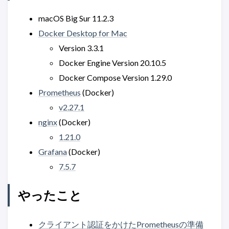
macOS Big Sur 11.2.3
Docker Desktop for Mac
Version 3.3.1
Docker Engine Version 20.10.5
Docker Compose Version 1.29.0
Prometheus
(Docker)
v2.27.1
nginx
(Docker)
1.21.0
Grafana
(Docker)
7.5.7
やったこと
クライアント認証をかけたPrometheusの準備