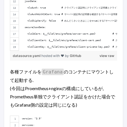
  jsonData:
    tlsAuth: true           # クライアント認証時にクライアント証明書とクライアント
    tlsAuthWithCACert: true # サーバー認証局の証明書を確認する(サーバー証明書
    tlsSkipVerify: false    # めんどくさいときはここをtrueにする(サーバー証明書
  secureJsonData:
    tlsCACert: $__file{/etc/grafana/server-cert.pem}        
    tlsClientCert: $__file{/etc/grafana/client-cert.pem}        # クライ
    tlsClientKey: $__file{/etc/grafana/client-private-key.pem}  # クライ
datasource.yaml
hosted with ❤ by
GitHub
view raw
各種ファイルを
のコンテナにマウントし
Grafana
て起動する.
(今回はProemtheus+nginxの構成にしているが,
Prometheus単独でクライアント認証をかけた場合で
もGrafana側の設定は同じになる)
version: "3.9"
services: