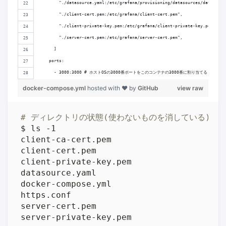
        "./datasource.yaml:/etc/grafana/provisioning/datasources/datasourc
        "./client-cert.pem:/etc/grafana/client-cert.pem",             
        "./client-private-key.pem:/etc/grafana/client-private-key.pem"
        "./server-cert.pem:/etc/grafana/server-cert.pem",     
      ]
    ports:
      - 3000:3000 # ホストOSの3000番ポートをこのコンテナの3000番に割り当てる
docker-compose.yml
hosted with ❤ by
GitHub
view raw
# ディレクトリの状態(使わないものを消している)