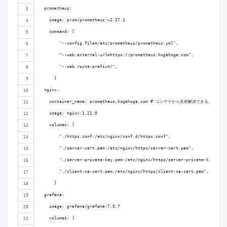
  prometheus:
    image: prom/prometheus:v2.27.1
    command: [
        "--config.file=/etc/prometheus/prometheus.yml",
        "--web.external-url=https://prometheus.hogehoge.com",
        "--web.route-prefix=/",
      ]
  nginx:
    container_name: prometheus.hogehoge.com # コンテナから名前解決でき
    image: nginx:1.21.0
    volumes: [
        "./https.conf:/etc/nginx/conf.d/https.conf",
        "./server-cert.pem:/etc/nginx/https/server-cert.pem",
        "./server-private-key.pem:/etc/nginx/https/server-private-key.pem"
        "./client-ca-cert.pem:/etc/nginx/https/client-ca-cert.pem",
      ]
  grafana:
    image: grafana/grafana:7.5.7
    volumes: [