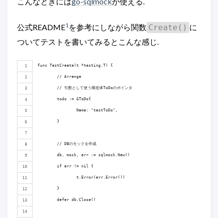
こんなときには
go-sqlmock
が使える.
1
公式README
を参考にしながら関数
に
Create()
ついてテストを書いてみるとこんな感じ.
func TestCreate(t *testing.T) {
	// Arrange
	// 引数として使う構造体ToDoのポインタ
	todo := &ToDo{
		Name: "testToDo",
	}
	// DBのモックを作成
	db, mock, err := sqlmock.New()
	if err != nil {
		t.Error(err.Error())
	}
	defer db.Close()