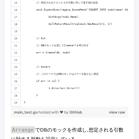
	// 想定されるクエリとその引数に対して返す値の設定
	mock.ExpectExec(regexp.QuoteMeta("INSERT INTO todo(name) VALUES ( 
		WithArgs(todo.Name).
		WillReturnResult(sqlmock.NewResult(1, 1))
	// Act
	// DBのモックを渡してCreate()を呼び出す
	err = Create(db, todo)
	// Assert
	// このケースではDBのモックはエラーを返さない想定
	if err != nil {
		t.Error(err.Error())
	}
}
main_test.go
hosted with ❤ by
GitHub
view raw
でDBのモックを作成し, 想定される引数
Arrange
に対する挙動を設定している.