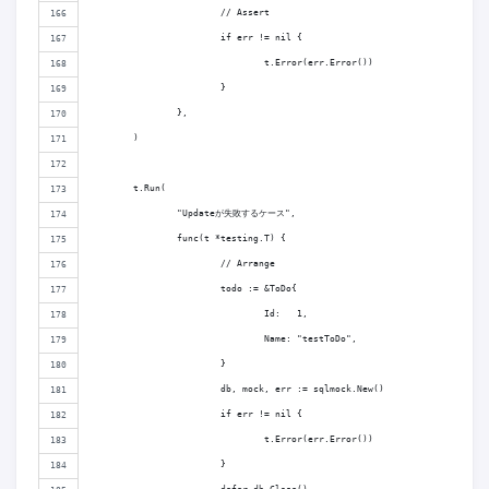
			// Assert
			if err != nil {
				t.Error(err.Error())
			}
		},
	)
	t.Run(
		"Updateが失敗するケース",
		func(t *testing.T) {
			// Arrange
			todo := &ToDo{
				Id:   1,
				Name: "testToDo",
			}
			db, mock, err := sqlmock.New()
			if err != nil {
				t.Error(err.Error())
			}