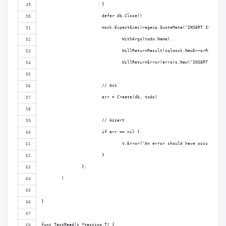
			}
			defer db.Close()
			mock.ExpectExec(regexp.QuoteMeta("INSERT INTO to
				WithArgs(todo.Name).
				WillReturnResult(sqlmock.NewErrorResult
				WillReturnError(errors.New("INSERT FAILE
			// Act
			err = Create(db, todo)
			// Assert
			if err == nil {
				t.Error("An error should have occurred.")
			}
		},
	)
}
func TestRead(t *testing.T) {