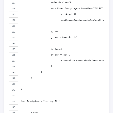
			defer db.Close()
			mock.ExpectQuery(regexp.QuoteMeta("SELECT id, na
				WithArgs(id).
				WillReturnRows(sqlmock.NewRows([]string
			// Act
			_, err = Read(db, id)
			// Assert
			if err == nil {
				t.Error("An error should have occurred.")
			}
		},
	)
}
func TestUpdate(t *testing.T) {
	t.Run(