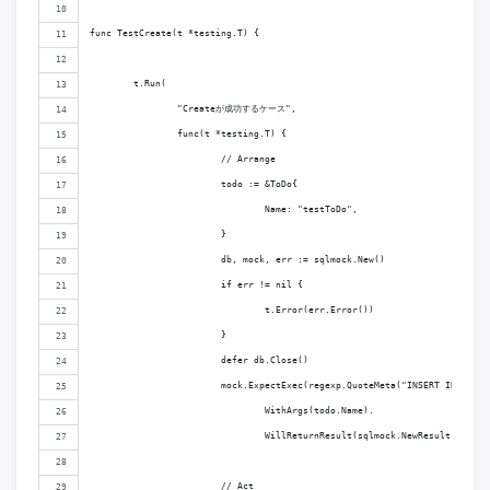
func TestCreate(t *testing.T) {
	t.Run(
		"Createが成功するケース",
		func(t *testing.T) {
			// Arrange
			todo := &ToDo{
				Name: "testToDo",
			}
			db, mock, err := sqlmock.New()
			if err != nil {
				t.Error(err.Error())
			}
			defer db.Close()
			mock.ExpectExec(regexp.QuoteMeta("INSERT INTO to
				WithArgs(todo.Name).
				WillReturnResult(sqlmock.NewResult(1, 1))
			// Act