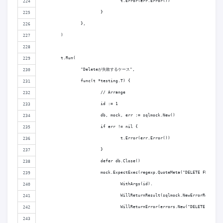
				t.Error(err.Error())
			}
		},
	)
	t.Run(
		"Deleteが失敗するケース",
		func(t *testing.T) {
			// Arrange
			id := 1
			db, mock, err := sqlmock.New()
			if err != nil {
				t.Error(err.Error())
			}
			defer db.Close()
			mock.ExpectExec(regexp.QuoteMeta("DELETE FROM to
				WithArgs(id).
				WillReturnResult(sqlmock.NewErrorResult
				WillReturnError(errors.New("DELETE FAILE