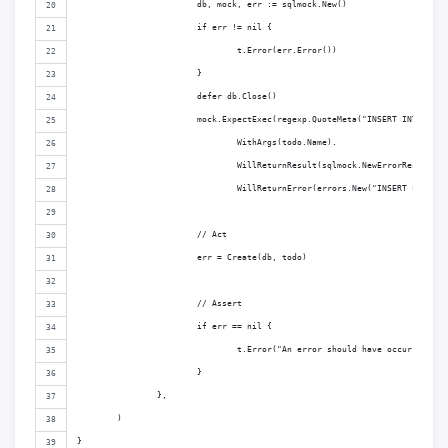
			db, mock, err := sqlmock.New()
			if err != nil {
				t.Error(err.Error())
			}
			defer db.Close()
			mock.ExpectExec(regexp.QuoteMeta("INSERT INTO tod
				WithArgs(todo.Name).
				WillReturnResult(sqlmock.NewErrorResult(
				WillReturnError(errors.New("INSERT FAILED"
			// Act
			err = Create(db, todo)
			// Assert
			if err == nil {
				t.Error("An error should have occurred.")
			}
		},
	)
}