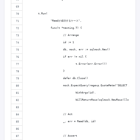
	t.Run(
		"Readが成功するケース",
		func(t *testing.T) {
			// Arrange
			id := 1
			db, mock, err := sqlmock.New()
			if err != nil {
				t.Error(err.Error())
			}
			defer db.Close()
			mock.ExpectQuery(regexp.QuoteMeta("SELECT id, na
				WithArgs(id).
				WillReturnRows(sqlmock.NewRows([]string
			// Act
			_, err = Read(db, id)
			// Assert