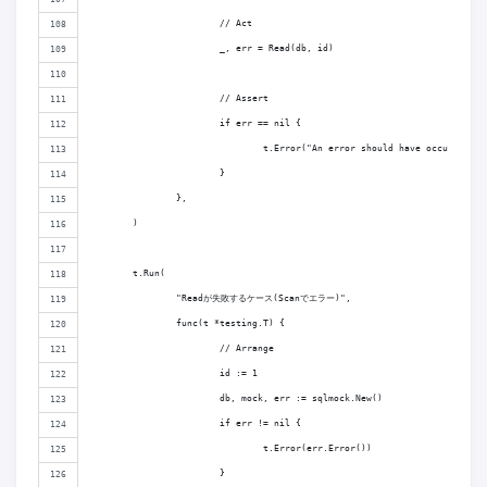
			// Act
			_, err = Read(db, id)
			// Assert
			if err == nil {
				t.Error("An error should have occurred.")
			}
		},
	)
	t.Run(
		"Readが失敗するケース(Scanでエラー)",
		func(t *testing.T) {
			// Arrange
			id := 1
			db, mock, err := sqlmock.New()
			if err != nil {
				t.Error(err.Error())
			}