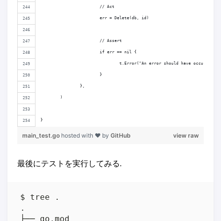
			// Act
			err = Delete(db, id)
			// Assert
			if err == nil {
				t.Error("An error should have occurred.")
			}
		},
	)
}
main_test.go
hosted with ❤ by
GitHub
view raw
最後にテストを実行してみる.