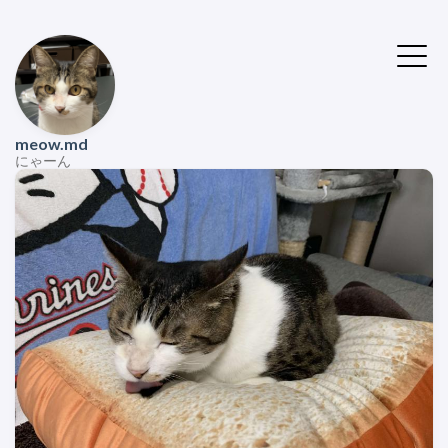
meow.md
にゃーん