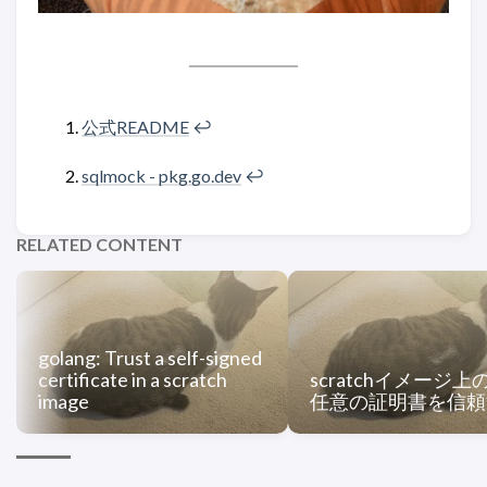
公式README
↩︎
sqlmock - pkg.go.dev
↩︎
RELATED CONTENT
golang: Trust a self-signed
certificate in a scratch
scratchイメージ上
image
任意の証明書を信頼