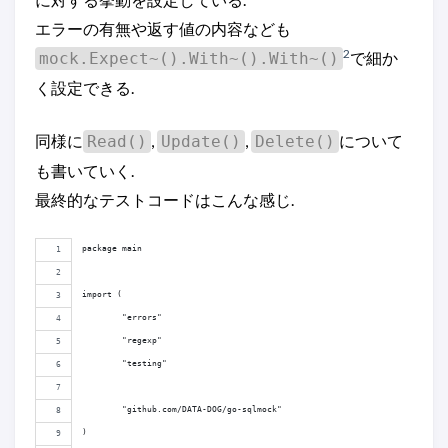
エラーの有無や返す値の内容なども
2
で細か
mock.Expect~().With~().With~()
く設定できる.
同様に
,
,
について
Read()
Update()
Delete()
も書いていく.
最終的なテストコードはこんな感じ.
package main
import (
	"errors"
	"regexp"
	"testing"
	"github.com/DATA-DOG/go-sqlmock"
)