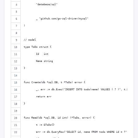
	"database/sql"
	_ "github.com/go-sql-driver/mysql"
)
// model
type ToDo struct {
	Id   int
	Name string
}
func Create(db *sql.DB, t *ToDo) error {
	_, err := db.Exec("INSERT INTO todo(name) VALUES ( ? )", t.Name)
	return err
}
func Read(db *sql.DB, id int) (*ToDo, error) {
	t := &ToDo{}
	err := db.QueryRow("SELECT id, name FROM todo WHERE id = ?", id).