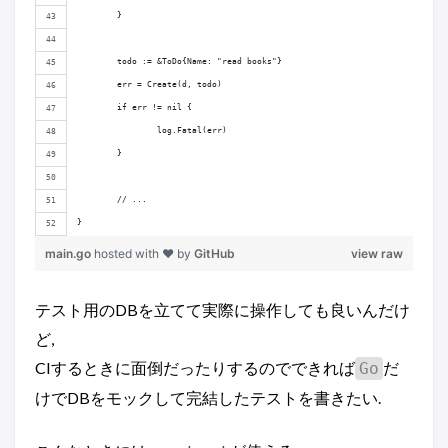
	}
	todo := &ToDo{Name: "read books"}
	err = Create(d, todo)
	if err != nil {
		log.Fatal(err)
	}
	// ...
}
main.go
hosted with ❤ by
GitHub
view raw
テスト用のDBを立てて実際に操作しても良いんだけ
ど,
CIするときに面倒だったりするのでできれば
だ
Go
けでDBをモックして完結したテストを書きたい.