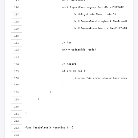
			defer db.Close()
			mock.ExpectExec(regexp.QuoteMeta("UPDATE todo SE
				WithArgs(todo.Name, todo.Id).
				WillReturnResult(sqlmock.NewErrorResult
				WillReturnError(errors.New("UPDATE FAILE
			// Act
			err = Update(db, todo)
			// Assert
			if err == nil {
				t.Error("An error should have occurred.")
			}
		},
	)
}
func TestDelete(t *testing.T) {