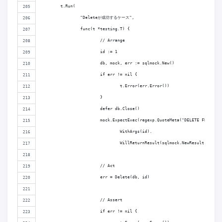
	t.Run(
		"Deleteが成功するケース",
		func(t *testing.T) {
			// Arrange
			id := 1
			db, mock, err := sqlmock.New()
			if err != nil {
				t.Error(err.Error())
			}
			defer db.Close()
			mock.ExpectExec(regexp.QuoteMeta("DELETE FROM to
				WithArgs(id).
				WillReturnResult(sqlmock.NewResult(1, 1))
			// Act
			err = Delete(db, id)
			// Assert
			if err != nil {