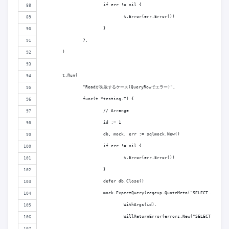
			if err != nil {
				t.Error(err.Error())
			}
		},
	)
	t.Run(
		"Readが失敗するケース(QueryRowでエラー)",
		func(t *testing.T) {
			// Arrange
			id := 1
			db, mock, err := sqlmock.New()
			if err != nil {
				t.Error(err.Error())
			}
			defer db.Close()
			mock.ExpectQuery(regexp.QuoteMeta("SELECT id, na
				WithArgs(id).
				WillReturnError(errors.New("SELECT FAILE