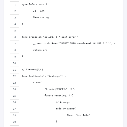
type ToDo struct {
	Id   int
	Name string
}
func Create(db *sql.DB, t *ToDo) error {
	_, err := db.Exec("INSERT INTO todo(name) VALUES ( ? )", t.Name)
	return err
}
// Createのテスト
func TestCreate(t *testing.T) {
	t.Run(
		"Createが失敗するケース",
		func(t *testing.T) {
			// Arrange
			todo := &ToDo{
				Name: "testToDo",
			}