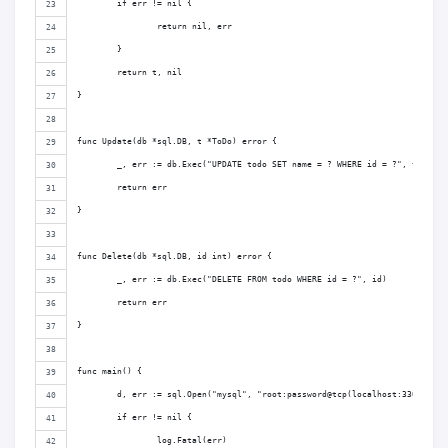
	if err != nil {
		return nil, err
	}
	return t, nil
}
func Update(db *sql.DB, t *ToDo) error {
	_, err := db.Exec("UPDATE todo SET name = ? WHERE id = ?", t.Name,
	return err
}
func Delete(db *sql.DB, id int) error {
	_, err := db.Exec("DELETE FROM todo WHERE id = ?", id)
	return err
}
func main() {
	d, err := sql.Open("mysql", "root:password@tcp(localhost:3306)/my
	if err != nil {
		log.Fatal(err)