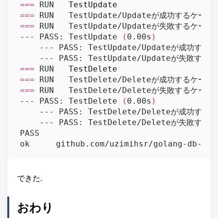
===
 RUN   
TestUpdate
===
===
--- PASS: TestUpdate 
(
0.00s
)
    --- PASS: TestUpdate/Updateが成功する
    --- PASS: TestUpdate/Updateが失敗する
===
 RUN   
TestDelete
===
===
--- PASS: TestDelete 
(
0.00s
)
    --- PASS: TestDelete/Deleteが成功する
    --- PASS: TestDelete/Deleteが失敗する
できた.
おわり