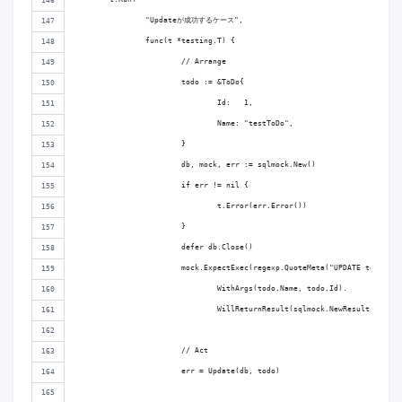
		"Updateが成功するケース",
		func(t *testing.T) {
			// Arrange
			todo := &ToDo{
				Id:   1,
				Name: "testToDo",
			}
			db, mock, err := sqlmock.New()
			if err != nil {
				t.Error(err.Error())
			}
			defer db.Close()
			mock.ExpectExec(regexp.QuoteMeta("UPDATE todo SE
				WithArgs(todo.Name, todo.Id).
				WillReturnResult(sqlmock.NewResult(1, 1))
			// Act
			err = Update(db, todo)