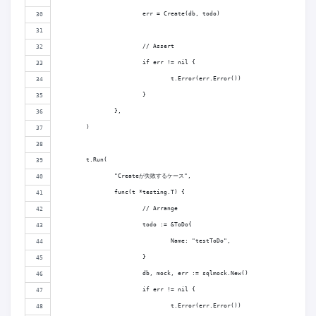
			err = Create(db, todo)
			// Assert
			if err != nil {
				t.Error(err.Error())
			}
		},
	)
	t.Run(
		"Createが失敗するケース",
		func(t *testing.T) {
			// Arrange
			todo := &ToDo{
				Name: "testToDo",
			}
			db, mock, err := sqlmock.New()
			if err != nil {
				t.Error(err.Error())