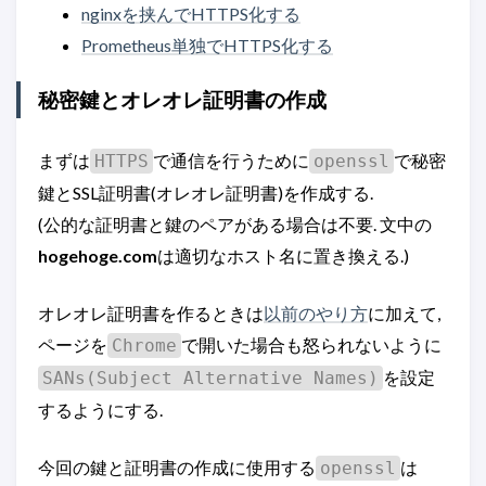
nginxを挟んでHTTPS化する
Prometheus単独でHTTPS化する
秘密鍵とオレオレ証明書の作成
まずは
で通信を行うために
で秘密
HTTPS
openssl
鍵とSSL証明書(オレオレ証明書)を作成する.
(公的な証明書と鍵のペアがある場合は不要. 文中の
hogehoge.com
は適切なホスト名に置き換える.)
オレオレ証明書を作るときは
以前のやり方
に加えて,
ページを
で開いた場合も怒られないように
Chrome
を設定
SANs(Subject Alternative Names)
するようにする.
今回の鍵と証明書の作成に使用する
は
openssl