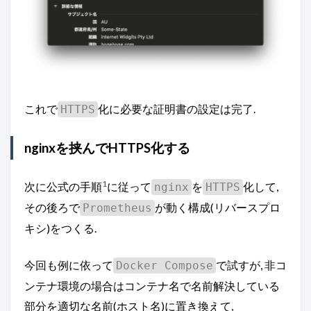
これで
化に必要な証明書の設定は完了.
HTTPS
nginxを挟んでHTTPS化する
1
次に公式の手順
に従って
を
化して,
nginx
HTTPS
その後ろで
が動く構成(リバースプロ
Prometheus
キシ)をつくる.
今回も例に依って
で試すが, 非コ
Docker Compose
ンテナ環境の場合はコンテナ名で名前解決している
部分を適切な名前(ホスト名)に置き換えて,