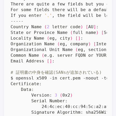
If you enter 
'.'
Country Name 
(
2
 letter code
)
[
AU
]
State or Province Name 
(
full name
)
[
Some
Locality Name 
(
eg, city
)
[]
Organization Name 
(
eg, company
)
[
Interne
Organizational Unit Name 
(
eg, section
)
[
Common Name 
(
e.g. server FQDN or YOUR na
Email Address 
[]
# 証明書の中身を確認(SANsが追加されている)
        Version: 
3
(
0x2
)