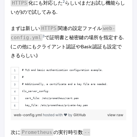
2
化にも対応した
らしい(まだお試し機能らし
HTTPS
いが)ので試してみる.
まずは新しい
関連の設定ファイル
HTTPS
web-
3
で証明書と秘密鍵の場所を指定する.
config.yml
(この他にもクライアント認証やBasic認証も設定で
きるらしい.)
# TLS and basic authentication configuration example.
#
# Additionally, a certificate and a key file are needed.
tls_server_config:
  cert_file: /etc/prometheus/cert.pem
  key_file: /etc/prometheus/private-key.pem
web-config.yml
hosted with ❤ by
GitHub
view raw
次に
の実行時引数
Prometheus
--