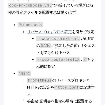
で指定している場所に各
docker-compose.yml
種の設定ファイルを配置すれば動くはず.
Prometheus
リバースプロキシ用の設定
を引数で設定
: 証明書
--web.external-url
の
に指定した名前+リクエス
SANs
トを受け付けるパス
:
を明
--web.route-prefix
/
示的に指定
nginx
のリバースプロキシと
Prometheus
HTTPSの設定を
に記述す
https.conf
る
秘密鍵, 証明書を指定の場所に配置する