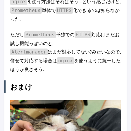
を使う方法はそれはそう…という感じだけど,
nginx
単体で
化できるのは知らなか
Prometheus
HTTPS
った.
ただし
単独での
対応はまだお
Prometheus
HTTPS
試し機能っぽいのと,
はまだ対応してない?みたいなので,
Alertmanager
併せて対応する場合は
を使うように統一した
nginx
ほうが良さそう.
おまけ