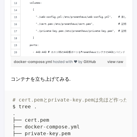
    volumes:
      [
        "./web-config.yml:/etc/prometheus/web-config.yml",    # 新しい設定
        "./cert.pem:/etc/prometheus/cert.pem",                # 証明書
        "./private-key.pem:/etc/prometheus/private-key.pem",  # 証明書に
      ] 
    ports:
      - 443:443 # ホストOSの443番ポートをPrometheusコンテナの443にバインド
docker-compose.yml
hosted with ❤ by
GitHub
view raw
コンテナを立ち上げてみる.
# cert.pemとprivate-key.pemは先ほど作っ