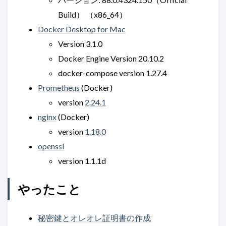
Build） （x86_64）
Docker Desktop for Mac
Version 3.1.0
Docker Engine Version 20.10.2
docker-compose version 1.27.4
Prometheus
(Docker)
version
2.24.1
nginx
(Docker)
version
1.18.0
openssl
version 1.1.1d
やったこと
秘密鍵とオレオレ証明書の作成