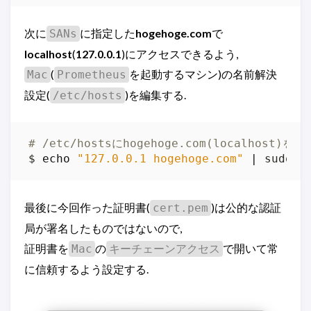
次に
に指定した
hogehoge.com
で
SANs
localhost
(
127.0.0.1
)にアクセスできるよう,
(
を起動するマシン)の名前解決
Mac
Prometheus
設定(
)を編集する.
/etc/hosts
# /etc/hostsにhogehoge.com(localhost)を追
$ 
echo
"127.0.0.1 hogehoge.com"
|
 sudo t
最後に今回作った証明書(
)は公的な認証
cert.pem
局が署名したものではないので,
証明書を
の
で開いて常
Mac
キーチェーンアクセス
に信頼するよう設定する.