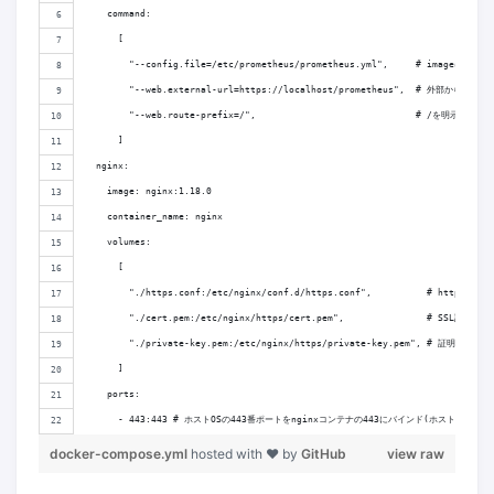
    command:
      [
        "--config.file=/etc/prometheus/prometheus.yml",     # imag
        "--web.external-url=https://localhost/prometheus",  # 外部
        "--web.route-prefix=/",                             # /を明示的に指定
      ]
  nginx:
    image: nginx:1.18.0
    container_name: nginx
    volumes:
      [
        "./https.conf:/etc/nginx/conf.d/https.conf",          # http
        "./cert.pem:/etc/nginx/https/cert.pem",               # SSL証明書
        "./private-key.pem:/etc/nginx/https/private-key.pem", # 証明書に
      ] 
    ports:
      - 443:443 # ホストOSの443番ポートをnginxコンテナの443にバインド(ホストからpr
docker-compose.yml
hosted with ❤ by
GitHub
view raw