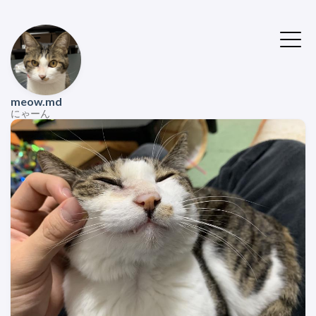
meow.md
にゃーん