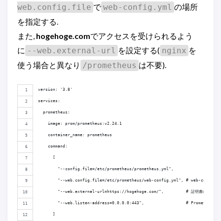
で
の場所
web.config.file
web-config.yml
を指定する.
また,
hogehoge.com
でアクセスを受けられるよう
に
を設定する(
を
--web.external-url
nginx
使う場合と異なり
は不要).
/prometheus
version: '3.8'
services:
  prometheus:
    image: prom/prometheus:v2.24.1
    container_name: prometheus
    command:
      [
        "--config.file=/etc/prometheus/prometheus.yml",
        "--web.config.file=/etc/prometheus/web-config.yml", # web-conf
        "--web.external-url=https://hogehoge.com/",         # 証明書のS
        "--web.listen-address=0.0.0.0:443",                 # Prometh
      ]