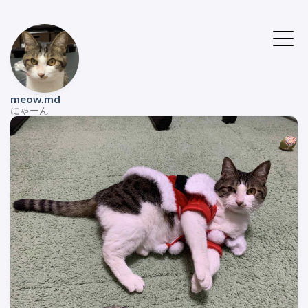
meow.md
にゃーん