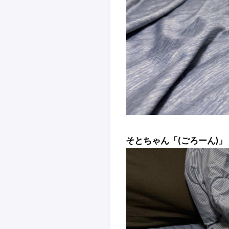
そとちゃん「(ごろーん)」