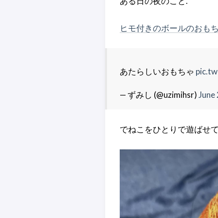
ある日の夜のこと.
ヒモ付きのボールのおも
あたらしいおもちゃ
pic.t
— ずみし (@uzimihsr)
June 
でねこをひとりで遊ばせて