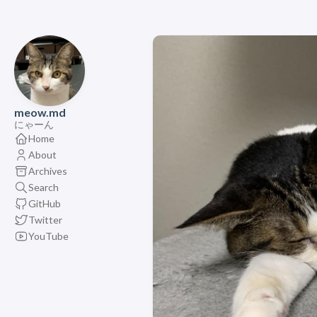
meow.md
にゃーん
Home
About
Archives
Search
GitHub
Twitter
YouTube