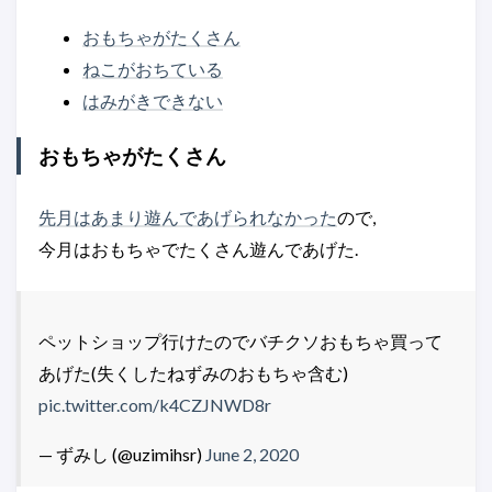
おもちゃがたくさん
ねこがおちている
はみがきできない
おもちゃがたくさん
先月はあまり遊んであげられなかった
ので,
今月はおもちゃでたくさん遊んであげた.
ペットショップ行けたのでバチクソおもちゃ買って
あげた(失くしたねずみのおもちゃ含む)
pic.twitter.com/k4CZJNWD8r
— ずみし (@uzimihsr)
June 2, 2020