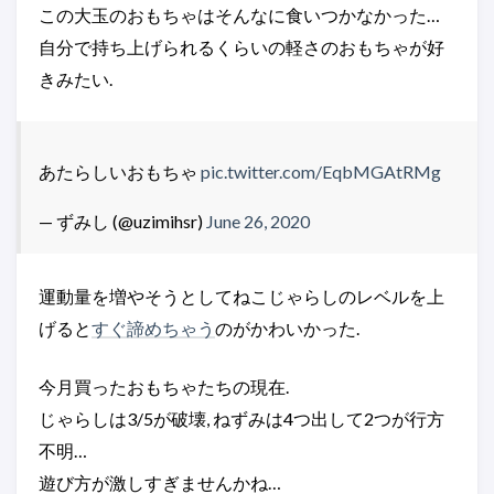
この大玉のおもちゃはそんなに食いつかなかった…
自分で持ち上げられるくらいの軽さのおもちゃが好
きみたい.
あたらしいおもちゃ
pic.twitter.com/EqbMGAtRMg
— ずみし (@uzimihsr)
June 26, 2020
運動量を増やそうとしてねこじゃらしのレベルを上
げると
すぐ諦めちゃう
のがかわいかった.
今月買ったおもちゃたちの現在.
じゃらしは3/5が破壊, ねずみは4つ出して2つが行方
不明…
遊び方が激しすぎませんかね…