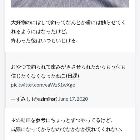
大好物のにぼしで釣ってなんとか歯には触らせてく
れるようにはなったけど,
終わった後はいつもいじける.
おやつで釣られて歯みがきさせられたからもう何も
信じたくなくなったねこ(日課)
pic.twitter.com/eaWzS1wXge
— ずみし (@uzimihsr)
June 17, 2020
↓の動画を参考にちょっとずつやってるけど,
成猫になってからなのでなかなか慣れてくれない.