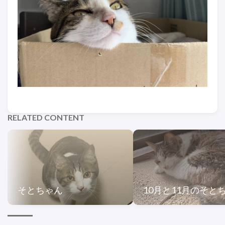
RELATED CONTENT
そとちゃん
10月と11月のそと