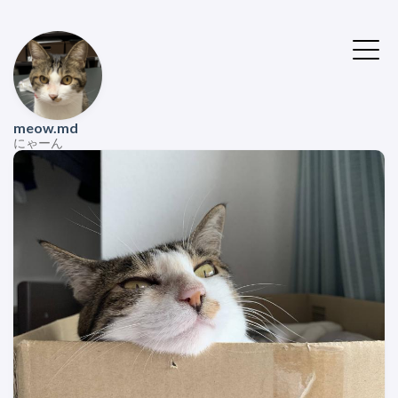
meow.md
にゃーん