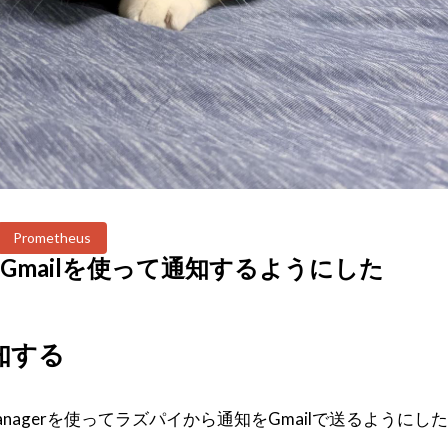
Prometheus
rからGmailを使って通知するようにした
知する
managerを使ってラズパイから通知をGmailで送るようにした