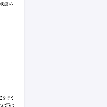
状態)を
を行う.
れば飛ば