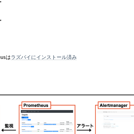
”
”
eusは
ラズパイにインストール済み