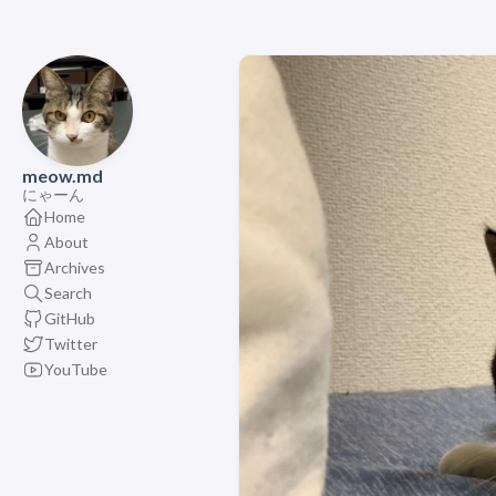
meow.md
にゃーん
Home
About
Archives
Search
GitHub
Twitter
YouTube