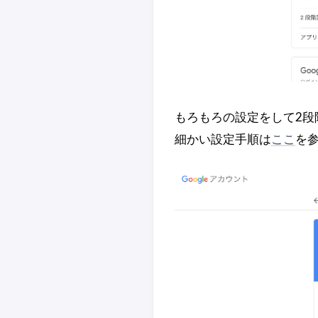
もろもろの設定をして2段
細かい設定手順は
ここ
を参