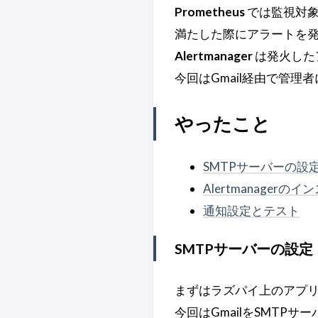
Prometheus
では監視対象
満たした際にアラートを発
Alertmanager
は発火した
今回はGmail経由で管理
やったこと
SMTPサーバーの設
Alertmanagerの
通知設定とテスト
SMTPサーバーの設定
まずはラズパイ上のアプリ
今回はGmailをSMTP