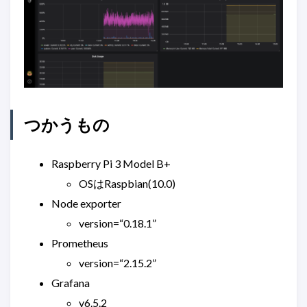
つかうもの
Raspberry Pi 3 Model B+
OSはRaspbian(10.0)
Node exporter
version=“0.18.1”
Prometheus
version=“2.15.2”
Grafana
v6.5.2