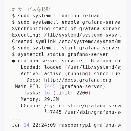
# サービスを起動
$ sudo systemctl 
enable
Executing: /lib/systemd/systemd-sysv-ins
   Loaded: loaded 
(
/usr/lib/systemd/syst
   Active: active 
(
running
)
 since Tue 20
 Main PID: 
7445
(
grafana-server
)
    Tasks: 
16
(
limit: 2200
)
           └─7445 /usr/sbin/grafana-serv
Jan 
14
 22:24:09 raspberrypi grafana-serv