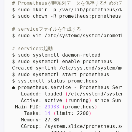
# Prometheusが時系列データを保存するためのデ
# serviceファイルを作成する
# serviceの起動
$ sudo systemctl 
enable
   Loaded: loaded 
(
/etc/systemd/system/p
   Active: active 
(
running
)
 since Sun 20
 Main PID: 
20933
(
prometheus
)
    Tasks: 
14
(
limit: 2200
)