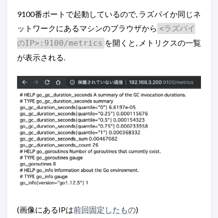
9100番ポートで起動しているので, ラズパイか同じネ
ットワークにあるマシンのブラウザから
<ラズパイ
を開くと, メトリクスの一覧
のIP>:9100/metrics
が表示される.
(画像にあるIPは
前回固定したもの
)