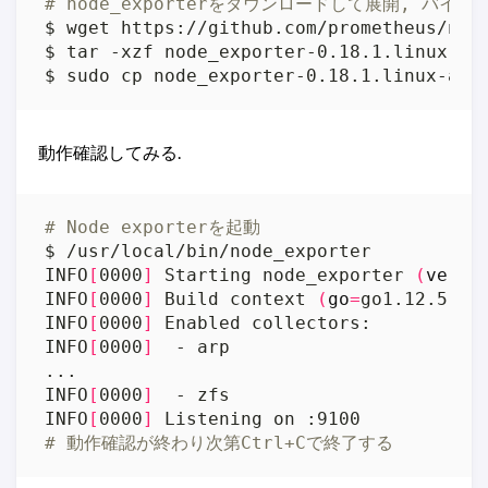
# node_exporterをダウンロードして展開, バイナ
動作確認してみる.
# Node exporterを起動
INFO
[
0000
]
 Starting node_exporter 
(
versi
INFO
[
0000
]
 Build context 
(
go
=
go1.12.5, 
u
INFO
[
0000
]
 Enabled collectors:          
INFO
[
0000
]
  - arp                       
INFO
[
0000
]
  - zfs                       
INFO
[
0000
]
 Listening on :9100           
# 動作確認が終わり次第Ctrl+Cで終了する