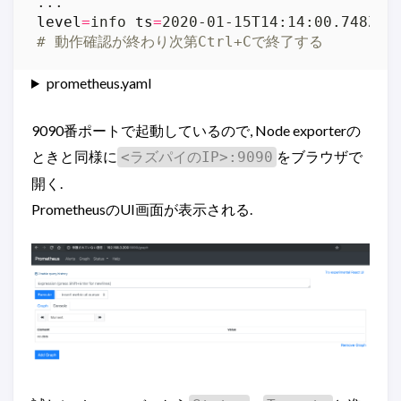
level
=
info 
ts
=
2020-01-15T14:14:00.748Z 
c
# 動作確認が終わり次第Ctrl+Cで終了する
prometheus.yaml
9090番ポートで起動しているので, Node exporterの
ときと同様に
をブラウザで
<ラズパイのIP>:9090
開く.
PrometheusのUI画面が表示される.