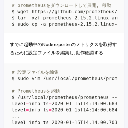
# prometheusをダウンロードして展開, 移動
すでに起動中のNode exporterのメトリクスを取得す
るために設定ファイルを編集し, 動作確認する.
# 設定ファイルを編集
# Prometheusを起動
$ /usr/local/prometheus/prometheus --con
level
=
info 
ts
=
2020-01-15T14:14:00.683Z 
c
level
=
info 
ts
=
2020-01-15T14:14:00.684Z 
c
level
=
info 
ts
=
2020-01-15T14:14:00.703Z 
c