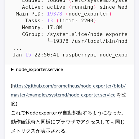
   Loaded: loaded 
(
/etc/systemd/system/n
   Active: active 
(
running
)
 since Wed 20
 Main PID: 
19378
(
node_exporter
)
    Tasks: 
13
(
limit: 2200
)
Jan 
15
 22:50:41 raspberrypi node_exporte
node_exporter.service
(
https://github.com/prometheus/node_exporter/blob/
master/examples/systemd/node_exporter.service
を改
変)
これでNode exporterが自動起動するようになった.
動作確認時と同様にブラウザでアクセスしても同じ
メトリクスが表示される.