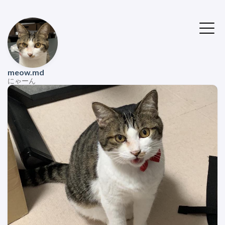
meow.md
にゃーん