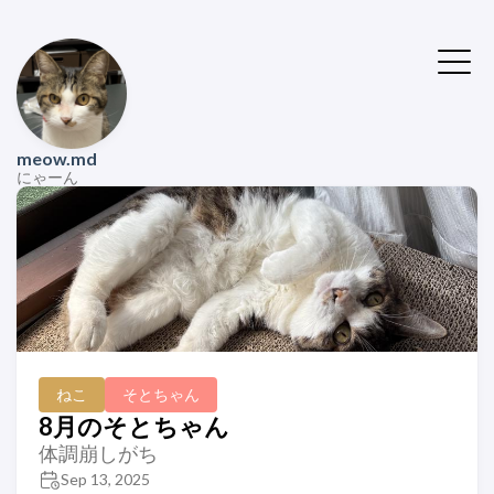
meow.md
にゃーん
ねこ
そとちゃん
8月のそとちゃん
体調崩しがち
Sep 13, 2025