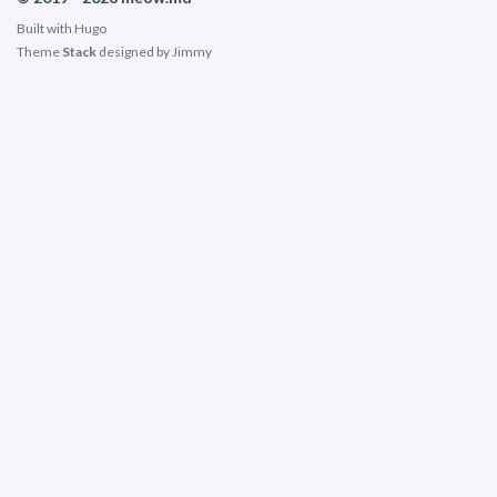
Built with
Hugo
Theme
Stack
designed by
Jimmy