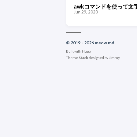
awkコマンドを使って文
Jun 29, 2020
© 2019 - 2026 meow.md
Built with
Hugo
Theme
Stack
designed by
Jimmy