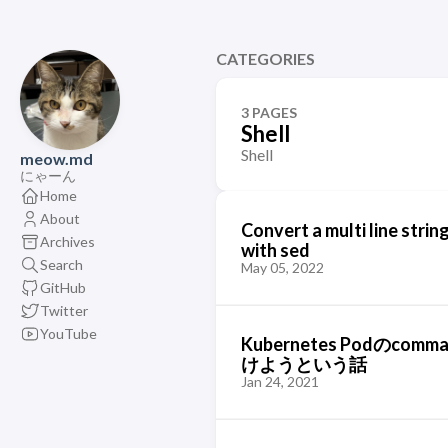
CATEGORIES
3 PAGES
Shell
Shell
meow.md
にゃーん
Home
About
Convert a multi line string
Archives
with sed
Search
May 05, 2022
GitHub
Twitter
YouTube
Kubernetes Podの
けようという話
Jan 24, 2021