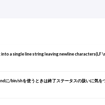
 into a single line string leaving newline characters(LF \
commandに/bin/shを使うときは終了ステータスの扱いに気を