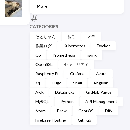
More
CATEGORIES
そとちゃん
ねこ
メモ
作業ログ
Kubernetes
Docker
Go
Prometheus
nginx
OpenSSL
セキュリティ
Raspberry Pi
Grafana
Azure
Yq
Hugo
Shell
Angular
Awk
Databricks
GitHub Pages
MySQL
Python
API Management
Atom
Brew
CentOS
Dify
Firebase Hosting
GitHub