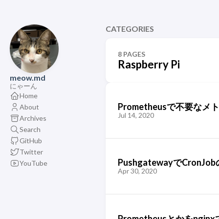
CATEGORIES
8 PAGES
Raspberry Pi
meow.md
にゃーん
Home
Prometheusで不要な
About
Jul 14, 2020
Archives
Search
GitHub
Twitter
PushgatewayでCron
YouTube
Apr 30, 2020
Prometheusとかをng