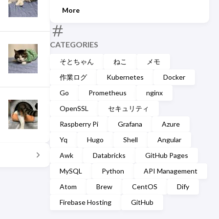
More
CATEGORIES
そとちゃん
ねこ
メモ
作業ログ
Kubernetes
Docker
Go
Prometheus
nginx
OpenSSL
セキュリティ
Raspberry Pi
Grafana
Azure
Yq
Hugo
Shell
Angular
Awk
Databricks
GitHub Pages
MySQL
Python
API Management
Atom
Brew
CentOS
Dify
Firebase Hosting
GitHub