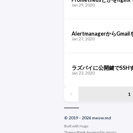
Jan 29, 2020
AlertmanagerからG
Jan 27, 2020
ラズパイに公開鍵でSSH
Jan 23, 2020
1
© 2019 - 2026 meow.md
Built with
Hugo
Theme
Stack
designed by
Jimmy