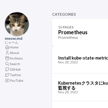
CATEGORIES
15 PAGES
Prometheus
Prometheus
meow.md
にゃーん
Home
About
Install kube-state-metri
Archives
Nov 28, 2022
Search
GitHub
Twitter
YouTube
Kubernetesクラスタにkub
監視する
Nov 28, 2022