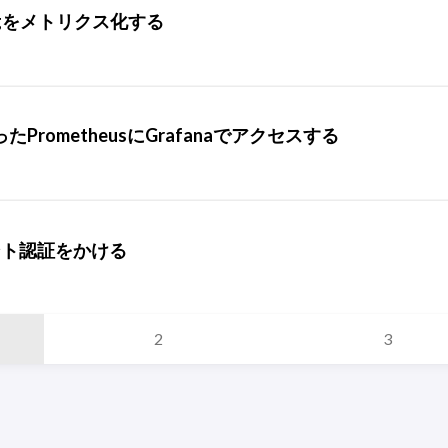
s.logをメトリクス化する
rometheusにGrafanaでアクセスする
アント認証をかける
2
3