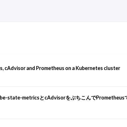
cs, cAdvisor and Prometheus on a Kubernetes cluster
e-state-metricsとcAdvisorをぶちこんでPrometheus