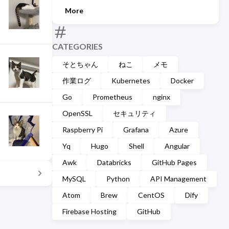
More
CATEGORIES
そとちゃん
ねこ
メモ
作業ログ
Kubernetes
Docker
Go
Prometheus
nginx
OpenSSL
セキュリティ
Raspberry Pi
Grafana
Azure
Yq
Hugo
Shell
Angular
Awk
Databricks
GitHub Pages
MySQL
Python
API Management
Atom
Brew
CentOS
Dify
Firebase Hosting
GitHub