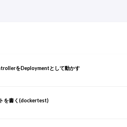
ontrollerをDeploymentとして動かす
書く(dockertest)