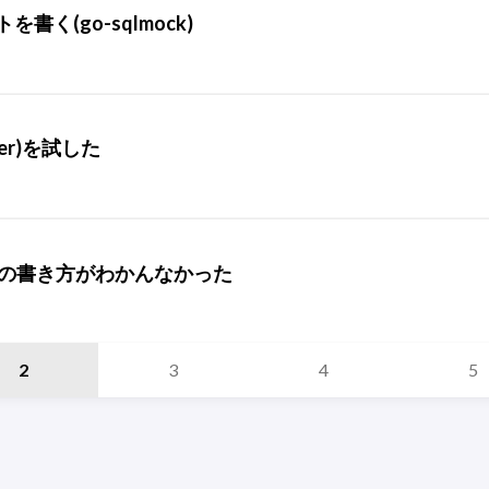
書く(go-sqlmock)
ocker)を試した
トの書き方がわかんなかった
2
3
4
5