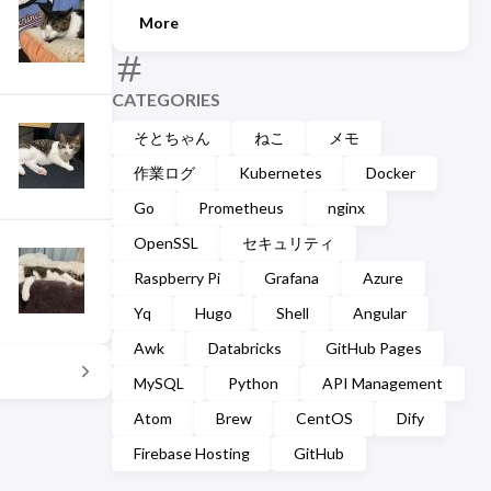
More
CATEGORIES
そとちゃん
ねこ
メモ
作業ログ
Kubernetes
Docker
Go
Prometheus
nginx
OpenSSL
セキュリティ
Raspberry Pi
Grafana
Azure
Yq
Hugo
Shell
Angular
Awk
Databricks
GitHub Pages
MySQL
Python
API Management
Atom
Brew
CentOS
Dify
Firebase Hosting
GitHub