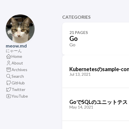
CATEGORIES
21 PAGES
Go
Go
meow.md
にゃーん
Home
About
Kubernetesのsample-c
Archives
Jul 13, 2021
Search
GitHub
Twitter
YouTube
GoでSQLのユニットテストを
May 14, 2021